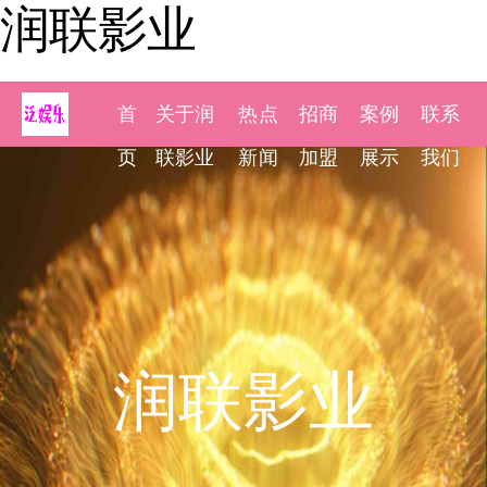
润联影业
首
关于润
热点
招商
案例
联系
页
联影业
新闻
加盟
展示
我们
润联影业