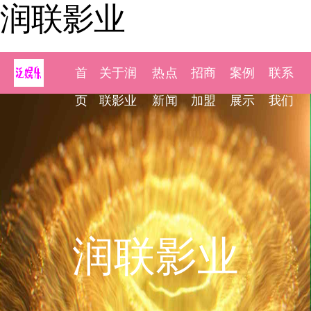
润联影业
首
关于润
热点
招商
案例
联系
页
联影业
新闻
加盟
展示
我们
润联影业