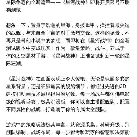
星际争霸的全新篇章——《星河战神》即将开启限号不删
档测试
想象一下，置身于浩瀚的星海，身披重甲，操控着最尖端
的战舰，与来自全宇宙的对手激烈交锋。这样的场景，不
再只是科幻小说中的梦想，而即将在《星河战神》的全新
测试版本中变成现实！作为一款集策略、战斗、养成于一
体的太空题材手游，《星河战神》正准备掀起新一轮的星
际狂潮。
《星河战神》在画面表现上令人惊艳。无论是瑰丽多彩的
星系背景，还是细腻逼真的舰船细节，都通过先进的3D
建模和动画技术展现得淋漓尽致。每一场战斗都仿佛电影
级的视听盛宴，极具沉浸感。你可以自主搭配舰队，配置
不同属性的战舰，打造属于你的专属太空舰队。
游戏中的策略玩法极其丰富。从资源采集、科研升级，到
舰队编制、战场布局，每一步都考验玩家的智慧和决策能