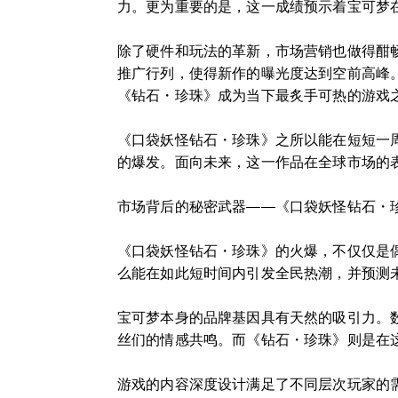
力。更为重要的是，这一成绩预示着宝可梦
除了硬件和玩法的革新，市场营销也做得酣
推广行列，使得新作的曝光度达到空前高峰
《钻石・珍珠》成为当下最炙手可热的游戏
《口袋妖怪钻石・珍珠》之所以能在短短一
的爆发。面向未来，这一作品在全球市场的
市场背后的秘密武器——《口袋妖怪钻石・
《口袋妖怪钻石・珍珠》的火爆，不仅仅是
么能在如此短时间内引发全民热潮，并预测
宝可梦本身的品牌基因具有天然的吸引力。
丝们的情感共鸣。而《钻石・珍珠》则是在
游戏的内容深度设计满足了不同层次玩家的