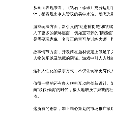
从画面表现来看，《钻石・珍珠》充分运用
计，都表现出令人赞叹的美学水准。动态光
游戏玩法方面，新引入的“动态捕捉链”和“
入了更多的策略层面，例如宝可梦的“情感
是需要玩家像一名真正的宝可梦训练大师一
故事情节方面，开发商在题材设定上做足了
人物关系以及隐藏的阴谋。游戏中引人入胜的
这种人性化的叙事方式，不仅让玩家更有代
值得一提的还有多人联机互动的创新设计。
向“联袂作战”的时代，极大地增强了游戏
地。
这所有的创新，加上精心策划的市场推广策