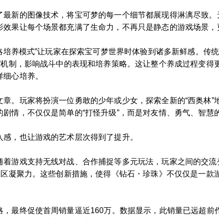
了最新的图像技术，将宝可梦的每一个细节都展现得淋漓尽致。
影效果让每个场景都充满了生命力，不再只是静态的游戏场景，
战略培养模式”让玩家在探索宝可梦世界时体验到诸多新鲜感。传
值”机制，影响战斗中的表现和培养策略。这让整个养成过程变得
样细心培养。
文章。玩家将扮演一位勇敢的少年或少女，探索全新的“西奥林”
剧情，不仅仅是简单的“打怪升级”，而是对友情、勇气、智慧
入感，也让游戏的艺术层次得到了提升。
随着游戏支持无线对战、合作捕捉等多元玩法，玩家之间的交流变
的社区凝聚力。这些创新措施，使得《钻石・珍珠》不仅仅是一款
略，最终促使首周销量逼近160万。数据显示，此销量已远超前