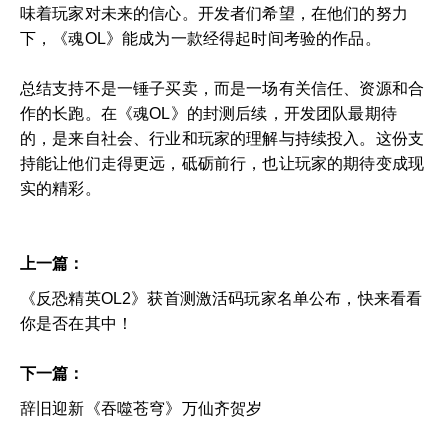
味着玩家对未来的信心。开发者们希望，在他们的努力
下，《魂OL》能成为一款经得起时间考验的作品。
总结支持不是一锤子买卖，而是一场有关信任、资源和合
作的长跑。在《魂OL》的封测后续，开发团队最期待
的，是来自社会、行业和玩家的理解与持续投入。这份支
持能让他们走得更远，砥砺前行，也让玩家的期待变成现
实的精彩。
上一篇：
《反恐精英OL2》获首测激活码玩家名单公布，快来看看
你是否在其中！
下一篇：
辞旧迎新《吞噬苍穹》万仙齐贺岁