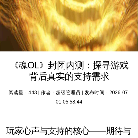
《魂OL》封闭内测：探寻游戏
背后真实的支持需求
阅读量：443
|
作者：超级管理员
|
发布时间：2026-07-
01 05:58:44
玩家心声与支持的核心——期待与