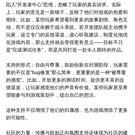
陷入“开发者中心”思维，忽略了玩家的真实诉求。实际
上，玩家的意见是一面镜子，反映了他们对游戏的热爱和
期待。比如，某些玩家希望看到更多的故事剧情、角色互
动，而不是仅仅依赖于战斗系统。若开发团队能主动携手
玩家，设立专门的反馈渠道，虚心听取建议，制度化地优
化游戏内容，那么支持就会变得更有意义——目标不只
是“完成测试任务”，而是共同打造一款令人期待的作品。
支持的形式：自由与尊重，鼓励创新在封测阶段，玩家需
要的不仅是“bug修复”那么简单，更重要的是一种“被尊重
的感觉”。比如，开放更多的测试时间、提供更丰富的反
馈渠道，让玩家感觉他们的声音有价值。某些玩家甚至希
望能参与到游戏策划中，提出自己的想法。
这种支持不仅增强了他们的归属感，也为游戏增添了更多
的可能性。
社区的力量：传播与鼓励正向氛围支持还体现为社区的建