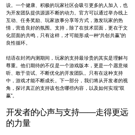
设。一个健康、积极的玩家社区会吸引更多的人加入，也
为开发团队提供源源不断的动力。官方可以通过举办线上
互动、任务奖励、玩家故事分享等方式，激发玩家的热
情，营造良好的氛围。支持，除了在技术层面，更在于文
化层面的共鸣，只有这样，才可能形成一种“共创共赢”的
良性循环。
结语在封闭内测期间，玩家的支持最珍贵的其实是理解与
尊重。他们期待的不仅是一个游戏版本，更是一个愿意倾
听、敢于尝试、不断优化的开发团队。只有在这种支持
中，游戏才能不断成长。下一部分，我们将从开发者的视
角，探讨真正的支持该包含哪些内容，以及如何实现“双
赢”。
开发者的心声与支持——走得更远
的力量