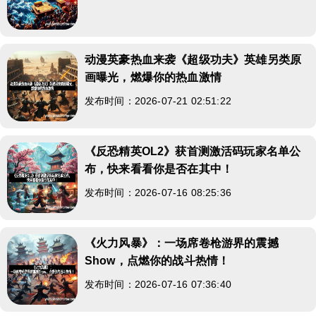
动漫英豪热血来袭《超级功夫》英雄另类原
画曝光，燃爆你的热血激情
发布时间：2026-07-21 02:51:22
《反恐精英OL2》获首测激活码玩家名单公
布，快来看看你是否在其中！
发布时间：2026-07-16 08:25:36
《火力风暴》：一场席卷枪游界的震撼
Show，点燃你的战斗热情！
发布时间：2026-07-16 07:36:40