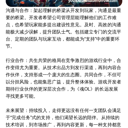
沟通与合作：架起理解的桥梁从开发到玩家，沟通是最重
要的桥梁。开发者希望公司管理层能理解他们的工作难
点，也希望玩家能多提出建设性意见。及时、高效的沟通
能极大减少误解，提升团队士气。包括建立专门的交流平
台、定期的团队与玩家互动，都能成为“支持”中的重要环
节。
行业合作：共生共荣的格局在竞争激烈的游戏行业中，合
作变得尤为重要。从技术出品方到发行渠道，再到内容合
作伙伴，支持形成一个庞大的生态圈。共同合作，不但可
以分担风险，也能集思广益，提升整体体验。游戏开发者
期待行业伙伴的更深层次合作，为《魂OL》的长远发展
寻找更多可能。
未来展望：持续投入，走得更远没有任何一支团队会满足
于“完成任务”式的支持，他们渴望长远的陪伴。从持续的
技术培训，到市场推广，再到内容更新，每一种支持都意