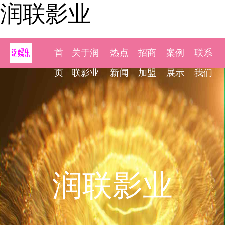
润联影业
首
关于润
热点
招商
案例
联系
页
联影业
新闻
加盟
展示
我们
润联影业