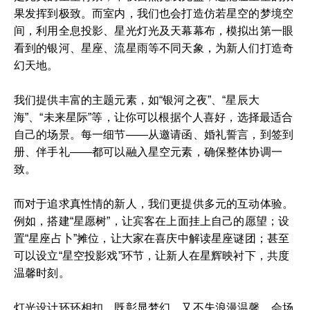
果发挥到极致。而室内，我们也会打造仿若星空的梦境空
间，利用全息投影、星光灯光及天幕幕布，模拟出第一眼
看到的银河、星座、流星雨等不同天象，为新人们打造奇
幻天地。
我们提供丰富的主题元素，如“银河之夜”、“星辰大
海”、“未来星际”等，让你可以根据个人喜好，选择最适合
自己的场景。每一细节——从邀请函、婚礼誓言，到签到
册、伴手礼——都可以融入星空元素，确保整体协调一
致。
而对于追求真性情的新人，我们更提供多元的互动体验。
例如，搭建“星愿树”，让宾客在上面挂上自己的愿望；设
置“星座占卜”摊位，让大家在喜庆中解读星座谜团；甚至
可以设立“星空投影戏”环节，让新人在星辉映衬下，共度
温馨时刻。
灯光设计环环相扣，既彰显梦幻，又不失浪漫温馨。会场