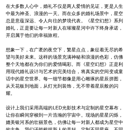
在大多数人心中，婚礼不仅是两人爱情的见证，更是人生
中最为神圣、浪漫的一天。而在众多的婚礼场景中，星空
总是意蕴深远、令人向往的梦境代表。《星空幻想》系列
婚礼，正是要让每一对新人在璀璨星河中许下终身承诺，
开启属于他们的幸福旅程。
想象一下，在广袤的夜空下，繁星点点，象征着无尽的希
望与美好未来。这样的场景充满神秘和浪漫的色彩，仿佛
整个天地都在为你们的爱情喝彩。而《星空幻想》正是利
用现代婚礼设计与艺术的完美结合，将真实的空间变成童
话中的星空世界。每一细节都像是用心雕琢的星辰拼图，
从天花板到地面，从灯光到装饰，无不带着星辰般的闪
耀。
设计上我们采用高端的LED光影技术与定制的星空幕布，
让你在瞬间穿梭到一片浩瀚的宇宙中。现场的星星闪烁，
媲美银河系的壮丽景色，仿佛让每一对新人都成为星空中
的主角。我们还能根据新人的喜好，定制不同星座、不同