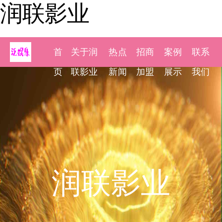
润联影业
首
关于润
热点
招商
案例
联系
页
联影业
新闻
加盟
展示
我们
润联影业